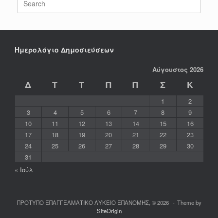
for:
Ημερολόγιο Δημοσιεύσεων
Αύγουστος 2026
Δ
Τ
Τ
Π
Π
Σ
Κ
1
2
3
4
5
6
7
8
9
10
11
12
13
14
15
16
17
18
19
20
21
22
23
24
25
26
27
28
29
30
31
« Ιούλ
ΠΡΟΤΥΠΟ ΕΠΑΓΓΕΛΜΑΤΙΚΟ ΛΥΚΕΙΟ ΕΠΑΝΟΜΗΣ, © 2026
Theme by
SiteOrigin