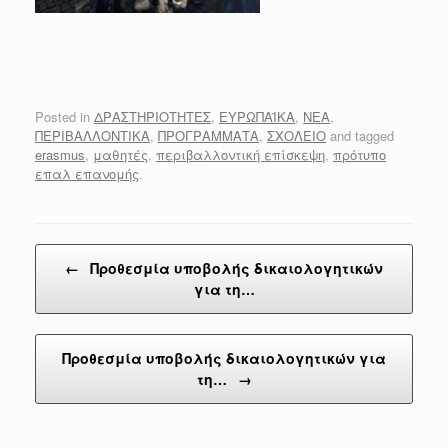
Posted in
ΔΡΑΣΤΗΡΙΟΤΗΤΕΣ
,
ΕΥΡΩΠΑΪΚΑ
,
ΝΕΑ
,
ΠΕΡΙΒΑΛΛΟΝΤΙΚΑ
,
ΠΡΟΓΡΑΜΜΑΤΑ
,
ΣΧΟΛΕΙΟ
and tagged
erasmus
,
μαθητές
,
περιβαλλοντική επίσκεψη
,
πρότυπο
επαλ επανομής
.
Post navigation
←
Προθεσμία υποβολής δικαιολογητικών
για τη…
Προθεσμία υποβολής δικαιολογητικών για
τη…
→