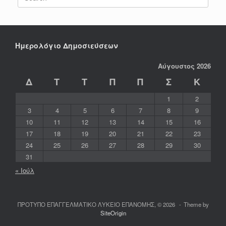
for:
Ημερολόγιο Δημοσιεύσεων
Αύγουστος 2026
Δ
Τ
Τ
Π
Π
Σ
Κ
1
2
3
4
5
6
7
8
9
10
11
12
13
14
15
16
17
18
19
20
21
22
23
24
25
26
27
28
29
30
31
« Ιούλ
ΠΡΟΤΥΠΟ ΕΠΑΓΓΕΛΜΑΤΙΚΟ ΛΥΚΕΙΟ ΕΠΑΝΟΜΗΣ, © 2026
Theme by
SiteOrigin