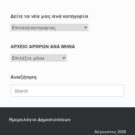
Δείτε τα νέα μας ανά κατηγορία
Δείτε
τα
νέα
μας
ΑΡΧΕΙΟ ΑΡΘΡΩΝ ΑΝΑ ΜΗΝΑ
ανά
ΑΡΧΕΙΟ
κατηγορία
ΑΡΘΡΩΝ
ΑΝΑ
ΜΗΝΑ
Αναζήτηση
Search
for:
Ημερολόγιο Δημοσιεύσεων
Αύγουστος 2026