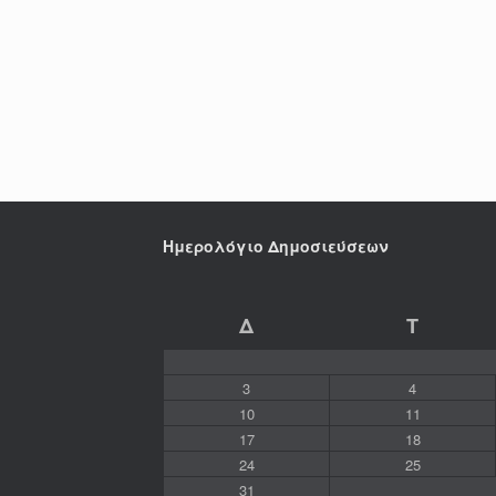
Ημερολόγιο Δημοσιεύσεων
Δ
Τ
3
4
10
11
17
18
24
25
31