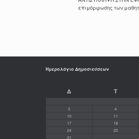
επιμόρφωσης των μαθητώ
Ημερολόγιο Δημοσιεύσεων
Δ
Τ
3
4
10
11
17
18
24
25
31