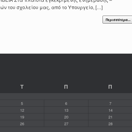
ν του σχολείου μας, από το Υπουργείο, […]
Περισσότερα...
Τ
Π
Π
5
6
7
12
13
14
19
20
21
26
27
28