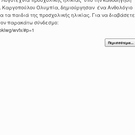
α. Καργοπούλου Ολυμπία, δημιούργησαν ένα Ανθολόγιο
α τα παιδιά της προσχολικής ηλικίας. Για να διαβάσετ
τον παρακάτω σύνδεσμο:
m/bklwg/wvfx/#p=1
Περισσότερα...