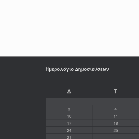
Ημερολόγιο Δημοσιεύσεων
Δ
Τ
3
4
10
11
17
18
24
25
31