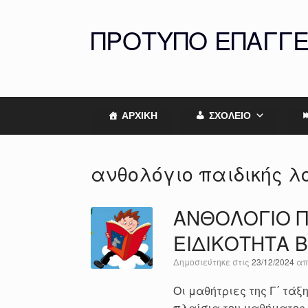
Skip
to
ΠΡΟΤΥΠΟ ΕΠΑΓΓ
content
ΑΡΧΙΚΗ
ΣΧΟΛΕΙΟ
ανθολόγιο παιδικής λ
ΑΝΘΟΛΟΓΙΟ Π
ΕΙΔΙΚΟΤΗΤΑ
Δημοσιεύτηκε στις
23/12/2024
α
Οι μαθήτριες της Γ΄ τάξ
πλαίσια του μαθήματος 