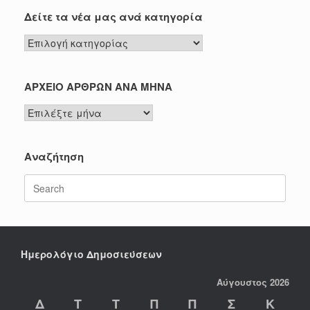
Δείτε τα νέα μας ανά κατηγορία
Δείτε
τα
νέα
μας
ΑΡΧΕΙΟ ΑΡΘΡΩΝ ΑΝΑ ΜΗΝΑ
ανά
ΑΡΧΕΙΟ
κατηγορία
ΑΡΘΡΩΝ
ΑΝΑ
ΜΗΝΑ
Αναζήτηση
Search
for:
Ημερολόγιο Δημοσιεύσεων
Αύγουστος 2026
Δ
Τ
Τ
Π
Π
Σ
Κ