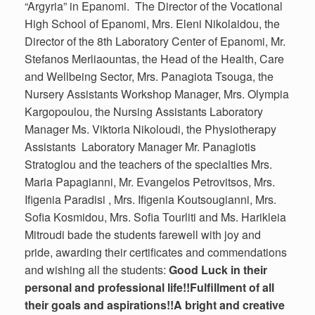
“Argyria” in Epanomi. The Director of the Vocational
High School of Epanomi, Mrs. Eleni Nikolaidou, the
Director of the 8th Laboratory Center of Epanomi, Mr.
Stefanos Merliaountas, the Head of the Health, Care
and Wellbeing Sector, Mrs. Panagiota Tsouga, the
Nursery Assistants Workshop Manager, Mrs. Olympia
Kargopoulou, the Nursing Assistants Laboratory
Manager Ms. Viktoria Nikoloudi, the Physiotherapy
Assistants Laboratory Manager Mr. Panagiotis
Stratoglou and the teachers of the specialties Mrs.
Maria Papagianni, Mr. Evangelos Petrovitsos, Mrs.
Ifigenia Paradisi , Mrs. Ifigenia Koutsougianni, Mrs.
Sofia Kosmidou, Mrs. Sofia Tourliti and Ms. Harikleia
Mitroudi bade the students farewell with joy and
pride, awarding their certificates and commendations
and wishing all the students:
Good Luck in their
personal and professional life!!
Fulfillment of all
their goals and aspirations!!
A bright and creative