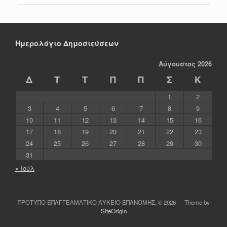
for:
Ημερολόγιο Δημοσιεύσεων
Αύγουστος 2026
Δ
Τ
Τ
Π
Π
Σ
Κ
1
2
3
4
5
6
7
8
9
10
11
12
13
14
15
16
17
18
19
20
21
22
23
24
25
26
27
28
29
30
31
« Ιούλ
ΠΡΟΤΥΠΟ ΕΠΑΓΓΕΛΜΑΤΙΚΟ ΛΥΚΕΙΟ ΕΠΑΝΟΜΗΣ, © 2026
Theme by
SiteOrigin