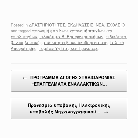
Posted in
ΔΡΑΣΤΗΡΙΟΤΗΤΕΣ
,
ΕΚΔΗΛΩΣΕΙΣ
,
ΝΕΑ
,
ΣΧΟΛΕΙΟ
and tagged
απονομή επαίνων
,
απονομή πτυχίων και
απολυτηρίων
,
ειδικότητα Β. Βρεφονηπιοκόμων
,
ειδικότητα
β. νοσηλευτικής
,
ειδικότητα β. φυσικοθεραπείας
,
Τελετή
Αποφοίτησης
,
Τομέας Υγείας και Πρόνοια;ς
.
Post navigation
←
ΠΡΟΓΡΑΜΜΑ ΑΓΩΓΗΣ ΣΤΑΔΙΟΔΡΟΜΙΑΣ
«ΕΠΑΓΓΕΛΜΑΤΑ ΕΝΑΛΛΑΚΤΙΚΩΝ…
Προθεσμία υποβολής Ηλεκτρονικής
υποβολής Μηχανογραφικού…
→