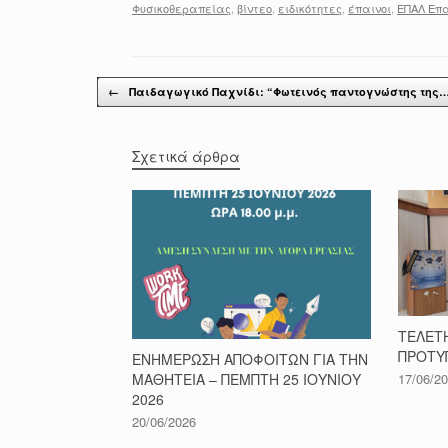
Φυσικοθεραπείας
,
βίντεο
,
ειδικότητες
,
έπαινοι
,
ΕΠΑΛ Επ
Post navigation
←
Παιδαγωγικό Παχνίδι: “Φωτεινός παντογνώστης της
Σχετικά άρθρα
ΤΕΛΕΤ
ΠΡΟΤΥ
ΕΝΗΜΕΡΩΣΗ ΑΠΟΦΟΙΤΩΝ ΓΙΑ ΤΗΝ
17/06/2
ΜΑΘΗΤΕΙΑ – ΠΕΜΠΤΗ 25 ΙΟΥΝΙΟΥ
2026
20/06/2026