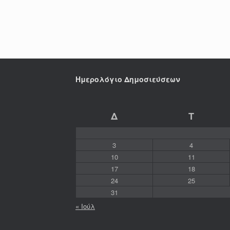
Ημερολόγιο Δημοσιεύσεων
Δ
Τ
3
4
10
11
17
18
24
25
31
« Ιούλ