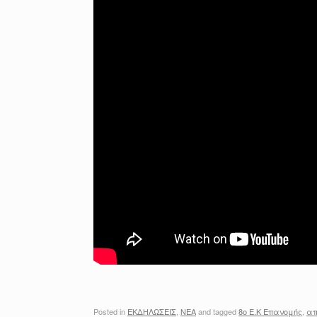
Posted in
ΕΚΔΗΛΩΣΕΙΣ
,
ΝΕΑ
and tagged
8ο Ε.Κ Επανομής
,
απ