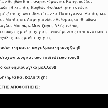
ρίων Βοηθών Βρεφονηπιοκόμων κα. Καργοπούλου
λούδη Βικτωρία, Βοηθών Φυσικοθεραπευτών κ.
τές/ τριες των ειδικοτήτων κα. Παπαγιάννη Μαρία, κα.
ου Μαρία, κα. Λαμπριανίδου Ευθυμία, κα. Θεοδώνη
ύλογλου Μπερκ, κ. Μάντζαρης Αλέξανδρος,
 τους/τις μαθητές/τριες απονέμοντας τα πτυχία και τ
ς/όλες τους μαθητές/τριες:
οσωπική και επαγγελματική τους ζωή!!
τόχων τους και των επιδιώξεων τους!!
 και δημιουργικό μέλλον!!
ητήρια και καλή τύχη!
ΕΤΗΣ ΑΠΟΦΟΙΤΗΣΗΣ: