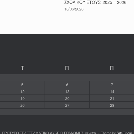
ΣΧΟΛΙΚΟΥ ΕΤΟΥΣ: 2025 – 2026
16/06/2026
Τ
Π
Π
5
6
7
12
13
14
19
20
21
26
27
28
ΠΡΟΤΥΠΟ ΕΠΑΓΓΕΛΜΑΤΙΚΟ ΛΥΚΕΙΟ ΕΠΑΝΟΜΗΣ, © 2026
Theme by
SiteOrigin