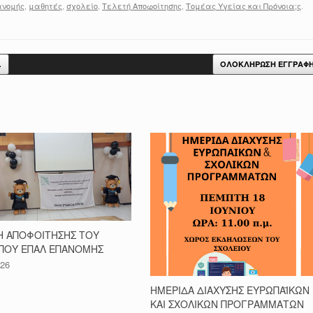
ανομής
,
μαθητές
,
σχολείο
,
Τελετή Αποφοίτησης
,
Τομέας Υγείας και Πρόνοια;ς
.
…
ΟΛΟΚΛΗΡΩΣΗ ΕΓΓΡΑΦ
Η ΑΠΟΦΟΙΤΗΣΗΣ ΤΟΥ
ΠΟΥ ΕΠΑΛ ΕΠΑΝΟΜΗΣ
026
ΗΜΕΡΙΔΑ ΔΙΑΧΥΣΗΣ ΕΥΡΩΠΑΪΚΩΝ
ΚΑΙ ΣΧΟΛΙΚΩΝ ΠΡΟΓΡΑΜΜΑΤΩΝ