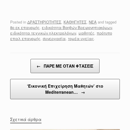
Posted in
ΔΡΑΣΤΗΡΙΟΤΗΤΕΣ
,
ΚΑΘΗΓΗΤΕΣ
,
ΝΕΑ
and tagged
8ο εκ επανομής
,
ειδικότητα Βοηθών Βρεφονηπιοκόμων
,
ειδικότητα τεχνικών ηλεκτρολόγων
,
μαθητές
,
πρότυπο
επαλ επανομής
,
συνεργασία
,
τομέα υγείας
.
Post navigation
←
ΠΑΡΕ ΜΕ ΟΤΑΝ ΦΤΑΣΕΙΣ
‘Εικονική Επιχείρηση Μαθητών’ στο
Mediterranean…
→
Σχετικά άρθρα