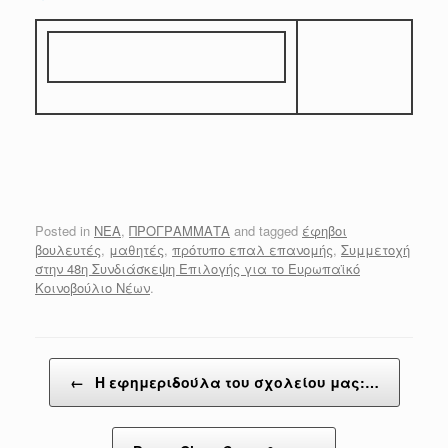
Posted in
ΝΕΑ
,
ΠΡΟΓΡΑΜΜΑΤΑ
and tagged
έφηβοι
βουλευτές
,
μαθητές
,
πρότυπο επαλ επανομής
,
Συμμετοχή
στην 48η Συνδιάσκεψη Επιλογής για το Ευρωπαϊκό
Κοινοβούλιο Νέων
.
Post navigation
←
Η εφημεριδούλα του σχολείου μας:…