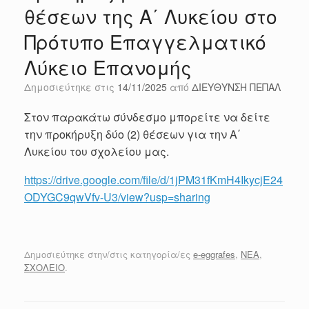
θέσεων της Α΄ Λυκείου στο
Πρότυπο Επαγγελματικό
Λύκειο Επανομής
Δημοσιεύτηκε στις
14/11/2025
από
ΔΙΕΥΘΥΝΣΗ ΠΕΠΑΛ
Στον παρακάτω σύνδεσμο μπορείτε να δείτε
την προκήρυξη δύο (2) θέσεων για την Α΄
Λυκείου του σχολείου μας.
https://drive.google.com/file/d/1jPM31fKmH4IkycjE24
ODYGC9qwVfv-U3/view?usp=sharing
Δημοσιεύτηκε στην/στις κατηγορία/ες
e-eggrafes
,
ΝΕΑ
,
ΣΧΟΛΕΙΟ
.