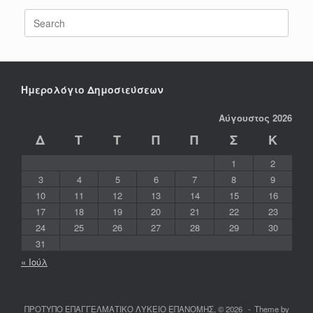
Search
for:
Ημερολόγιο Δημοσιεύσεων
Αύγουστος 2026
Δ
Τ
Τ
Π
Π
Σ
Κ
1
2
3
4
5
6
7
8
9
10
11
12
13
14
15
16
17
18
19
20
21
22
23
24
25
26
27
28
29
30
31
« Ιούλ
ΠΡΟΤΥΠΟ ΕΠΑΓΓΕΛΜΑΤΙΚΟ ΛΥΚΕΙΟ ΕΠΑΝΟΜΗΣ, © 2026
Theme by