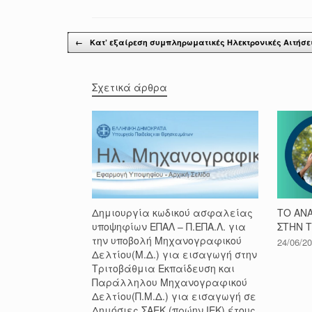
Post navigation
←
Κατ’ εξαίρεση συμπληρωματικές Ηλεκτρονικές Αιτήσ
Σχετικά άρθρα
Δημιουργία κωδικού ασφαλείας
ΤΟ ΑΝ
υποψηφίων ΕΠΑΛ – Π.ΕΠΑ.Λ. για
ΣΤΗΝ 
την υποβολή Μηχανογραφικού
24/06/2
Δελτίου(Μ.Δ.) για εισαγωγή στην
Τριτοβάθμια Εκπαίδευση και
Παράλληλου Μηχανογραφικού
Δελτίου(Π.Μ.Δ.) για εισαγωγή σε
Δημόσιες ΣΑΕΚ (πρώην ΙΕΚ) έτους