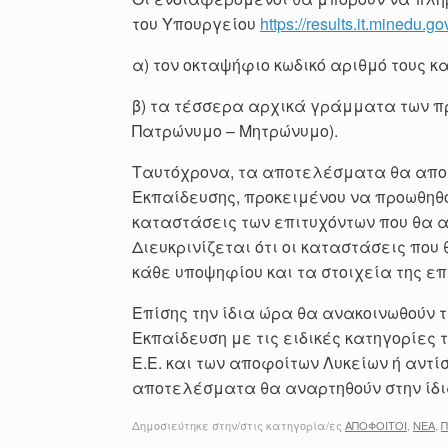
του Υπουργείου
https://results.it.minedu.go
α) τον οκταψήφιο κωδικό αριθμό τους κα
β) τα τέσσερα αρχικά γράμματα των π
Πατρώνυμο – Μητρώνυμο).
Ταυτόχρονα, τα αποτελέσματα θα αποσ
Εκπαίδευσης, προκειμένου να προωθηθο
καταστάσεις των επιτυχόντων που θα α
Διευκρινίζεται ότι οι καταστάσεις που
κάθε υποψηφίου και τα στοιχεία της επι
Επίσης την ίδια ώρα θα ανακοινωθούν
Εκπαίδευση με τις ειδικές κατηγορίε
Ε.Ε. και των αποφοίτων Λυκείων ή αντ
αποτελέσματα θα αναρτηθούν στην ίδια
Δημοσιεύτηκε στην/στις κατηγορία/ες
ΑΠΟΦΟΙΤΟΙ
,
ΝΕΑ
,
Π