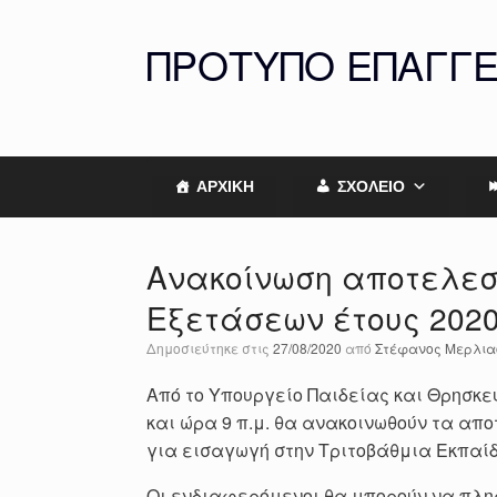
Skip
to
ΠΡΟΤΥΠΟ ΕΠΑΓΓ
content
ΑΡΧΙΚΗ
ΣΧΟΛΕΙΟ
Ανακοίνωση αποτελε
Εξετάσεων έτους 202
Δημοσιεύτηκε στις
27/08/2020
από
Στέφανος Μερλια
Από το Υπουργείο Παιδείας και Θρησκευ
και ώρα 9 π.μ. θα ανακοινωθούν τα α
για εισαγωγή στην Τριτοβάθμια Εκπαί
Οι ενδιαφερόμενοι θα μπορούν να πλ