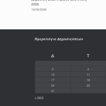
2026
16/06/2026
Ημερολόγιο Δημοσιεύσεων
Δ
Τ
3
4
10
11
17
18
24
25
31
« Ιούλ