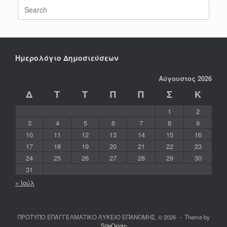
Search
for:
Ημερολόγιο Δημοσιεύσεων
Αύγουστος 2026
Δ
Τ
Τ
Π
Π
Σ
Κ
1
2
3
4
5
6
7
8
9
10
11
12
13
14
15
16
17
18
19
20
21
22
23
24
25
26
27
28
29
30
31
« Ιούλ
ΠΡΟΤΥΠΟ ΕΠΑΓΓΕΛΜΑΤΙΚΟ ΛΥΚΕΙΟ ΕΠΑΝΟΜΗΣ, © 2026
Theme by
SiteOrigin