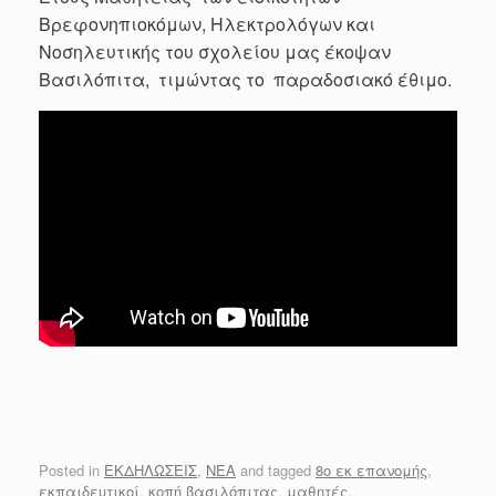
Βρεφονηπιοκόμων, Ηλεκτρολόγων και
Νοσηλευτικής του σχολείου μας έκοψαν
Βασιλόπιτα, τιμώντας το παραδοσιακό έθιμο.
Posted in
ΕΚΔΗΛΩΣΕΙΣ
,
ΝΕΑ
and tagged
8ο εκ επανομής
,
εκπαιδευτικοί
,
κοπή βασιλόπιτας
,
μαθητές
,