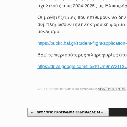
σχολικού έτους 2024-2025 , με Ελικοφό
Οι μαθητές/τριες που επιθυμούν να δη
συμπληρώσουν την ηλεκτρονική φόρμα
σύνδεσμο:
https://public.haf.gr/student-flight/application
Βρείτε περισσότερες πληροφορίες στ
https://drive.google.com/file/d/1Un9nWX
Δημοσιεύτηκε στην/στις κατηγορία/ες
ΔΡΑΣΤΗΡΙΟΤΗΤΕΣ
Post navigation
←
ΩΡΟΛΟΓΙΟ ΠΡΟΓΡΑΜΜΑ ΕΒΔΟΜΑΔΑΣ 14 –…