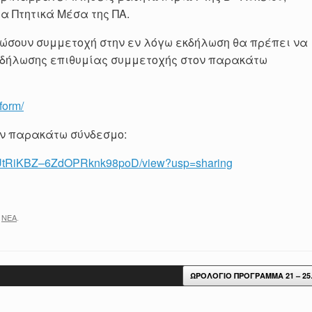
ρα Πτητικά Μέσα της ΠΑ.
λώσουν συμμετοχή στην εν λόγω εκδήλωση θα πρέπει να
 δήλωσης επιθυμίας συμμετοχής στον παρακάτω
-form/
ον παρακάτω σύνδεσμο:
tT3UtRiKBZ–6ZdOPRknk98poD/view?usp=sharing
,
ΝΕΑ
.
ΩΡΟΛΟΓΙΟ ΠΡΟΓΡΑΜΜΑ 21 – 2