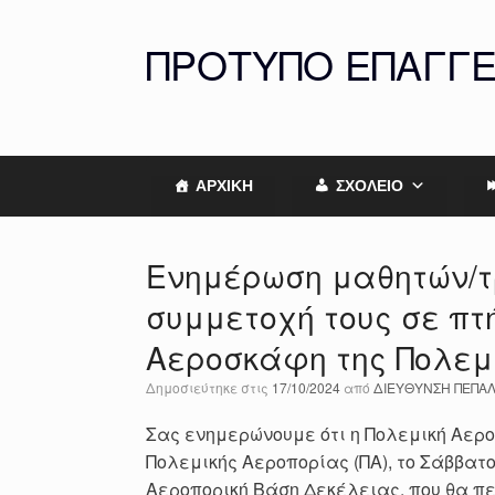
Skip
to
ΠΡΟΤΥΠΟ ΕΠΑΓΓ
content
ΑΡΧΙΚΗ
ΣΧΟΛΕΙΟ
Ενημέρωση μαθητών/τρ
συμμετοχή τους σε πτ
Αεροσκάφη της Πολεμ
Δημοσιεύτηκε στις
17/10/2024
από
ΔΙΕΥΘΥΝΣΗ ΠΕΠΑ
Σας ενημερώνουμε ότι η Πολεμική Αερο
Πολεμικής Αεροπορίας (ΠΑ), το Σάββατ
Αεροπορική Βάση Δεκέλειας, που θα πε