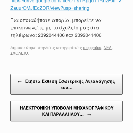
https://drive.google.com/file/d/1rsTRpgdT1RhzFJll1V
ZauurOMJfEcZDR/view?usp=sharing
Για οποιαδήποτε απορία, μπορείτε να
επικοινωνείτε με το σχολείο μας στα
τηλέφωνα: 2392044406 και 2392041406
Δημοσιεύτηκε στην/στις κατηγορία/ες
e-eggrafes
,
ΝΕΑ
,
ΣΧΟΛΕΙΟ
.
Post navigation
←
Ετήσια Έκθεση Εσωτερικής Αξιολόγησης
του…
ΗΛΕΚΤΡΟΝΙΚΗ ΥΠΟΒΟΛΗ ΜΗΧΑΝΟΓΡΑΦΙΚΟΥ
ΚΑΙ ΠΑΡΑΛΛΗΛΟΥ…
→