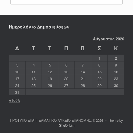
for:
Ημερολόγιο Δημοσιεύσεων
Αύγουστος 2026
Δ
Τ
Τ
Π
Π
Σ
Κ
1
2
3
4
5
6
7
8
9
10
11
12
13
14
15
16
17
18
19
20
21
22
23
24
25
26
27
28
29
30
31
« Ιούλ
ΠΡΟΤΥΠΟ ΕΠΑΓΓΕΛΜΑΤΙΚΟ ΛΥΚΕΙΟ ΕΠΑΝΟΜΗΣ, © 2026
Theme by
SiteOrigin