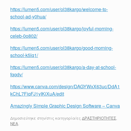
https://lumen5.com/user/ol38kargo/welcome-to-
school-ad-y0hua/
https://lumen5.com/user/ol38kargo/joyful-morning-
celeb-0o802/
https://lumen5.com/user/ol38kargo/good-morning-
school-k5lq1/
https://lumen5.com/user/ol38kargo/a-day-at-school-
fqqdv/
https://www.canva.com/design/DAGYWxX63uc/DdA1
kChL7FiqFJ1yIKiXuA/edit
Amazingly Simple Graphic Design Software – Canva
Δημοσιεύτηκε στην/στις κατηγορία/ες
ΔΡΑΣΤΗΡΙΟΤΗΤΕΣ
,
ΝΕΑ
.