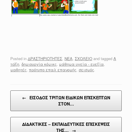
Posted in
ΔΡΑΣΤΗΡΙΟΤΗΤΕΣ
,
ΝΕΑ
,
ΣΧΟΛΕΙΟ
and tagged
Α
τάξη
,
δημιουργία κόμικς
,
μάθημα υγεία - ευεξία
,
μαθητές
,
πρότυπο επαλ επανομής
,
σεισμός
.
Post navigation
←
ΕΙΣΟΔΟΣ ΤΡΙΤΩΝ ΕΙΔΙΚΩΝ ΕΠΙΣΚΕΠΤΩΝ
ΣΤΟΝ…
ΔΙΔΑΚΤΙΚΕΣ – ΕΚΠΑΙΔΕΥΤΙΚΕΣ ΕΠΙΣΚΕΨΕΙΣ
ΤΗΣ…
→