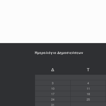
Ημερολόγιο Δημοσιεύσεων
Δ
Τ
3
4
10
11
17
18
24
25
31