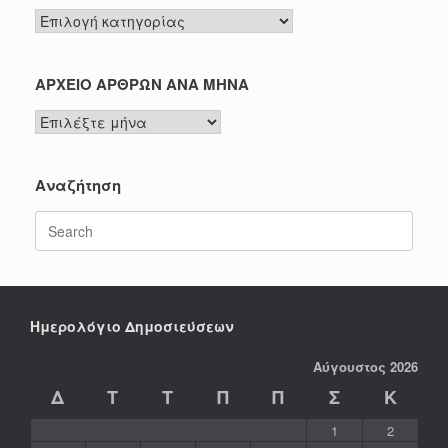
Δείτε
τα
νέα
μας
ΑΡΧΕΙΟ ΑΡΘΡΩΝ ΑΝΑ ΜΗΝΑ
ανά
ΑΡΧΕΙΟ
κατηγορία
ΑΡΘΡΩΝ
ΑΝΑ
ΜΗΝΑ
Αναζήτηση
Search
for:
Ημερολόγιο Δημοσιεύσεων
Αύγουστος 2026
Δ
Τ
Τ
Π
Π
Σ
Κ
1
2