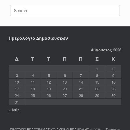
Search
for:
Ημερολόγιο Δημοσιεύσεων
Αύγουστος 2026
Δ
Τ
Τ
Π
Π
Σ
Κ
1
2
3
4
5
6
7
8
9
10
11
12
13
14
15
16
17
18
19
20
21
22
23
24
25
26
27
28
29
30
31
« Ιούλ
ΠΡΟΤΥΠΟ ΕΠΑΓΓΕΛΜΑΤΙΚΟ ΛΥΚΕΙΟ ΕΠΑΝΟΜΗΣ, © 2026
Theme by