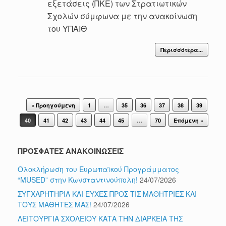
εξετάσεις (ΠΚΕ) των Στρατιωτικών
Σχολών σύμφωνα με την ανακοίνωση
του ΥΠΑΙΘ
Περισσότερα...
Post navigation
« Προηγούμενη
1
…
35
36
37
38
39
40
41
42
43
44
45
…
70
Επόμενη »
ΠΡΟΣΦΑΤΕΣ ΑΝΑΚΟΙΝΩΣΕΙΣ
Ολοκλήρωση του Ευρωπαϊκού Προγράμματος
“MUSED” στην Κωνσταντινούπολη!
24/07/2026
ΣΥΓΧΑΡΗΤΗΡΙΑ ΚΑΙ ΕΥΧΕΣ ΠΡΟΣ ΤΙΣ ΜΑΘΗΤΡΙΕΣ ΚΑΙ
ΤΟΥΣ ΜΑΘΗΤΕΣ ΜΑΣ!
24/07/2026
ΛΕΙΤΟΥΡΓΙΑ ΣΧΟΛΕΙΟΥ ΚΑΤΑ ΤΗΝ ΔΙΑΡΚΕΙΑ ΤΗΣ