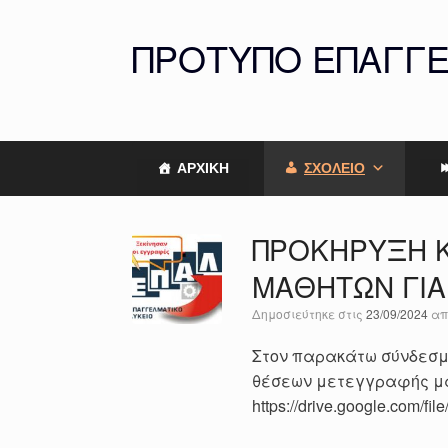
Skip
to
ΠΡΟΤΥΠΟ ΕΠΑΓΓ
content
ΑΡΧΙΚΗ
ΣΧΟΛΕΙΟ
ΠΡΟΚΗΡΥΞΗ 
ΜΑΘΗΤΩΝ ΓΙΑ
Δημοσιεύτηκε στις
23/09/2024
α
Στον παρακάτω σύνδεσμο
θέσεων μετεγγραφής μαθ
https://drive.google.com