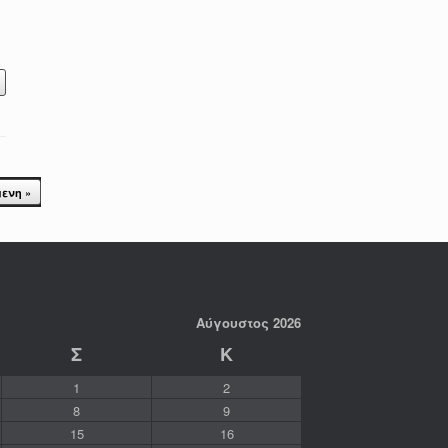
ενη »
Αύγουστος 2026
Σ
Κ
1
2
8
9
15
16