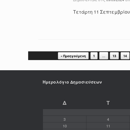
Τετάρτη 11 Σεπτεμβρίου 
Post navigation
« Προηγούμενη
1
…
13
14
Ημερολόγιο Δημοσιεύσεων
Δ
Τ
3
4
10
11